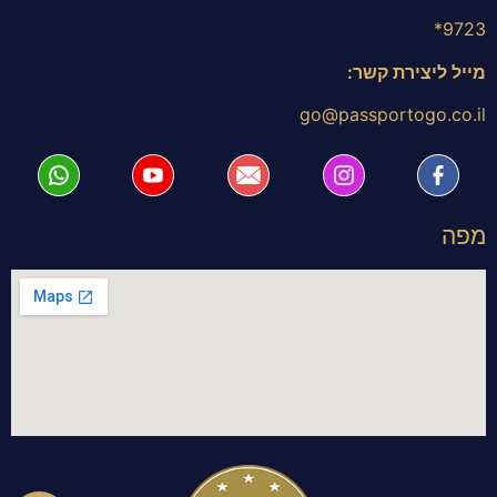
9723*
מייל ליצירת קשר:
go@passportogo.co.il
מפה