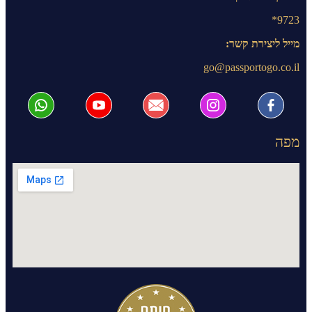
9723*
מייל ליצירת קשר:
go@passportogo.co.il
מפה