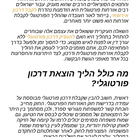
והתנאים הסוציאליים הרבים שהוא מעניק. עבור ישראלים
רבים אזרחות פורטוגלית היא הזדמנות נהדרת
לקבל דרכון
אירופאי
, בייחוד לאור העובדה שההליך הפורטוגלי לקבלת
אזרחות הוא פשוט יותר מאחרים.
השאלה העיקרית ששואלים את עצמם אלה שבוחרים
להתחיל בתהליך היא האם
להנפיק דרכון פורטוגלי
ללא
עורך דין או לפנות לאיש מקצוע. כדי לחסוך זמן ולפעול בדרך
המתאימה לכם, אתם מוזמנים להכיר לעומק את ההליך
לקבלת אזרחות פורטוגלית ודרכון, לצד היתרונות והחסרונות
בכל אחד מאופני הגשת הבקשה.
מה כולל הליך הוצאת דרכון
פורטוגלי?
ראשית, חשוב להבין שקבלת דרכון פורטוגלי מבוססת על
עמידה בדרישות חוק האזרחות הפורטוגלי. החוק מחייב
הוכחת קשר למשפחות מגורשי ספרד, ולכן מסתמך בין היתר
על הימצאותם של מסמכים שיכולים לבסס את הטיעון. גם
שמות משפחה מסוימים יכולים לרמז על קיומה של הזיקה
לאותן קהילות יהודיות, כך שמומלץ לעיין ברשימת שמות
המשפחה המצורפות לחוק. לאחר שהחלטתם להתקדם
בתהליך, עליכם לעבור את השלבים הבאים: