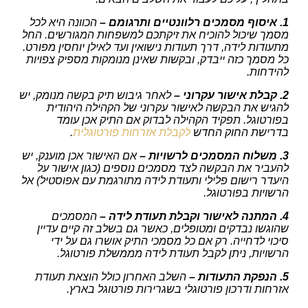
1. איסוף מסמכים רלוונטיים ותרגומם –
הכוונה היא לכל
מסמך שיכול להוכיח את זיקתכם למשפחות המגורשים. החל
מתעודות לידה, דרך תעודות נישואין ועד לאילן יוחסין מפורט.
כל מסמך כזה ייבדק, ובקשות שאינן מנומקות מספיק צפויות
להידחות.
2. קבלת אישור עקרוני –
לאחר גיבוש תיק בקשה מנומק, יש
להגיש את הבקשה לאישור עקרוני של הקהילה היהודית
בפורטוגל. תפקיד הקהילה לבדוק אם התיק אכן עומד
בדרישת החוק החדש
לקבלת אזרחות פורטוגלית
.
3. משלוח המסמכים לרשויות –
אם האישור אכן מוענק, יש
להעביר את הבקשה לצד מסמכים נוספים (כגון אישור על
היעדר רישום פלילי ותעודת לידה מתורגמת עם אפוסטיל) אל
הרשויות בפורטוגל.
4. המתנה לאישור וקבלת תעודת לידה –
המסמכים
שהוגשו נבדקים ומטופלים, כאשר גם בשלב זה קיים עדיין
סיכוי לדחייה. רק אם כל מסמכי התיק אושרו גם על ידי
הרשויות, ניתן לקבל תעודת לידה מממשלת פורטוגל.
5. הנפקת התעודות –
השלב האחרון כולל הוצאת תעודת
אזרחות ודרכון פורטוגלי בשגרירות פורטוגל בארץ.