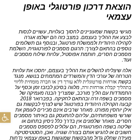
הוצאת דרכון פורטוגלי באופן
עצמאי
מגישי בקשות שמעוניינים לחסוך בעלויות, עשויים לנסות
לבצע את ההליך בעצמם. במצב כזה הם ישלמו אגרה
לקהילה היהודית ולממשלת פורטוגל, ובנוסף גם תשלומים
נוספים בהתאם לצורך: תרגום מסמכים לפורטוגזית, השלמת
מסמכים חסרים, חותמת אפוסטיל, עלויות שילוח מסמכים
ועוד.
אלה שיצליחו להשלים את ההליך בעצמם, יחסכו את עלויות
הטרחה של עורכי הדין והמשרדים המתמחים בנושא. מנגד
בקשת
אזרחות פורטוגלית ללא עורך דין או חברה מומחית לליווי
בתהליך קבלת אזרחות זרה,
מלווה בסיכון לבזבז זמן וכסף על
התמודדות עם הליך מורכב, שמצריך הבנה מעמיקה של
מסמכים בשפה זרה ובהתאם לחקיקה. בפברואר 2018
קבעה הקהילה היהודית בפורטוגל שיש לצרף לבקשות גם
אילן יוחסין מפורט. מאחר שרבים אינם מכירים לעומק את
פתח
שורשי משפחותיהם, עליהם להתעסק גם באיתור מסמכים
חסרים. מאחר שלפונים אין בדרך כלל ניסיון בתחום או
שליטה בשפה הפורטוגזית, הם עלולים לפספס מסמכים
חשובים או להגיש אותם בצורה שגויה. ואכן, הסטטיסטיקה
מעידה שחלק גדול מהבקשות שמוגשות באופן עצמאי נדחות