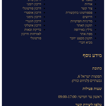
אודות
דרכון רומני
צור קשר
דרכון פורטוגלי
פספורטוגו בתקשורת
דרכון אוסטרי
דרושים
דרכון גרמני
מדיניות הפרטיות
דרכון הונגרי
תקנון האתר
דרכון איטלקי
נדל״ן באירופה
בדיקת זכאות
מפת אתר
לאזרחות ודרכון
תקנון מבצע ״חבר
פורטוגלי
מביא חבר״
מידע נוסף
כתובת
תפוצות ישראל 6,
גבעתיים
(לניווט בוויז)
שעות פעילות
ראשון עד חמישי: 09:00-17:00
טלפון ליצירת קשר