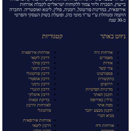
בייעוץ, הסברה וליווי צמוד ללקוחות ישראליים לקבלת אזרחות
אירופאית, במדינות פורטוגל, רומניה, פולין, ליטא ואוסטריה. החברה
הוקמה ומנוהלת ע"י עו"ד מוטי כהן, ופועלת בשוק העסקי והפרטי
כ-30 שנה
ניווט באתר
קטגוריות
אזרחות זרה
אזרחות אירופאית
מאמרים
דרכון ליטאי
אודות
דרכון פולני
צור קשר
דרכון רומני
פספורטוגו
דרכון פורטוגלי
בתקשורת
דרכון אוסטרי
דרושים
דרכון גרמני
מדיניות הפרטיות
דרכון הונגרי
תקנון האתר
דרכון איטלקי
נדל״ן באירופה
בדיקת זכאות
מפת אתר
לאזרחות ודרכון
תקנון מבצע ״חבר
פורטוגלי
מביא חבר״
אזרחות אירופאית
אזרחות זרה
דרכון ליטאי
מאמרים
דרכון פולני