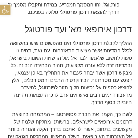
פתח
פורטוגל. זהו המסמך המכריע. במידה ותקבלו מסמך זה,
הדרך להוצאת דרכון פורטוגלי סלולה בפניכם.
דרכון אירופאי מא' ועד פורטוגל
ההליך לקבלת דרכון פורטוגלי הינו מהפשוטים שיש בהשוואה
לכלל המדינות אשר מציעות התאזרחות. עם זאת, תהיה זו
טעות לחשוב שלעמוד לבד אל מול הרשויות השונות בישראל,
ובמדינה זרה ללא עזרה מקצועית, תהיה הבחירה הנבונה. כל
מבקש דרכון אשר יבחר לעבור את התהליך באופן עצמאי,
ייפגש עם מסדרונות הבירוקרטיה הרבים והמסורבלים, יאלץ
להוציא כספים על נסיעות הלוך חזור לפורטוגל, להיעדר
מהעבודה ימים רבים ואיש אינו ערב לו כי התוצאות תהיינה
חיוביות בסוף הדרך.
לשם כך, הקמנו את חברת פספורטוגו – המתמחה בהוצאת
דרכונים אירופאיים לישראלים. ברשותנו מחלקה שלמה של
מקצוענים בתחום, אשר ילוו אתכם בדרך הקלה והנוחה ביותר
אל האזרחות האירופאית. בשלב הראשון, המחלקה הגנאלוגית