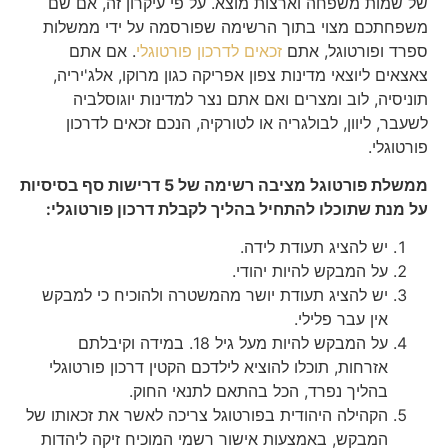
של שמות משפחה וארצות מוצא. על פי עיקרון זה, אם שם
משפחתכם מצוי בתוך הרשימה שפורסמה על ידי ממשלות
ספרד ופורטוגל, אתם
זכאים לדרכון פורטוגלי
. אם אתם
צאצאים ליוצאי מדינות צפון אפריקה כגון מרוקו, אלג'יריה,
תוניסיה, לוב ומצרים ואם אתם נצר למדינות יוגוסלביה
לשעבר, ליוון, לבולגריה או לטורקיה, הנכם זכאים לדרכון
פורטוגלי.
ממשלת פורטוגל מציבה רשימה של 5 דרישות סף בסיסיות
על מנת שתוכלו להתחיל בהליך לקבלת דרכון פורטוגלי:
יש להציג תעודת לידה.
על המבקש להיות יהודי.
יש להציג תעודת יושר מהמשטרה ולהוכיח כי למבקש
אין עבר פלילי.
על המבקש להיות מעל גיל 18. במידה וקיבלתם
אזרחות, תוכלו להוציא לילדכם הקטין דרכון פורטוגלי
בהליך נפרד, הכל בהתאם לתנאי החוק.
הקהילה היהודית בפורטוגל צריכה לאשר את זכאותו של
המבקש, באמצעות אישור רשמי המוכיח זיקה ליהדות