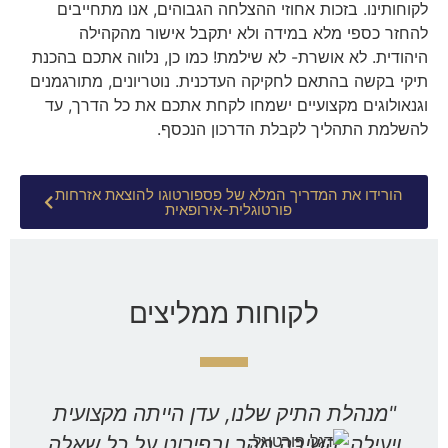
לקוחותינו. בזכות אחוזי ההצלחה הגבוהים, אנו מתחייבים
להחזר כספי מלא במידה ולא יתקבל אישור מהקהילה
היהודית. לא אושרת- לא שילמת! כמו כן, נלווה אתכם בהכנת
תיקי בקשה בהתאם לחקיקה העדכנית. נוטריונים, מתורגמנים
וגנאולוגים מקצועיים ישמחו לקחת אתכם את כל הדרך, עד
להשלמת התהליך לקבלת הדרכון הנכסף.
הורידו את המדריך המלא של פספורטוגו להוצאת אזרחות
פורטוגלית-אירופאית
לקוחות ממליצים
"מנהלת התיק שלנו, עדן הייתה מקצועית
"ל
ויעילה, השיבה מהר ובפירוט על כל שאלה
אפ