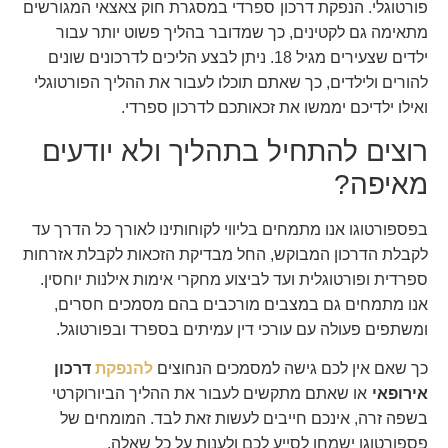
פורטוגלי.
דרכון ספרדי
הנפקת
במסגרת חוק צאצאי המגורשים
מתאימה גם לקטינים, כך שמדובר בהליך פשוט יותר עבור
ילדים שצעירים מגיל 18. ניתן לבצע הליכים לדרכונים שונים
להורים ולילדים, כך שאתם תוכלו לעבור את ההליך הפורטוגלי
ואילו ילדיכם יממשו את זכאותכם לדרכון ספרדי.
רוצים להתחיל בתהליך ולא יודעים
מאיפה?
בפספורטוגו אנו מתמחים בליווי לקוחותינו לאורך כל הדרך עד
לקבלת הדרכון המבוקש, החל מבדיקת הזכאות לקבלת אזרחות
ספרדית ופורטוגלית ועד לביצוע מחקרי אימות אילנות יוחסין.
אנו מתמחים גם במצבים מורכבים בהם מסמכים חסרים,
ומשתפים פעולה עם עורכי דין עמיתים בספרד ובפורטוגל.
דרכון
כך שאם אין לכם גישה למסמכים הנחוצים
להנפקת
אירופאי
או שאתם מתקשים לעבור את ההליך הביורוקרטי
בשפה זרה, אינכם חייבים לעשות זאת לבד. המומחים של
פספורטוגו ישמחו לסייע לכם ולענות על כל שאלה.