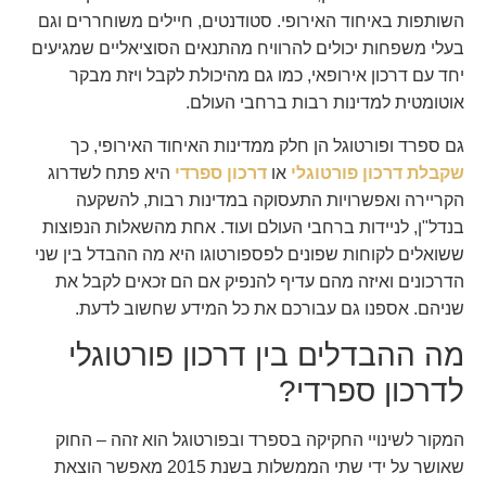
השותפות באיחוד האירופי. סטודנטים, חיילים משוחררים וגם
בעלי משפחות יכולים להרוויח מהתנאים הסוציאליים שמגיעים
יחד עם דרכון אירופאי, כמו גם מהיכולת לקבל ויזת מבקר
אוטומטית למדינות רבות ברחבי העולם.
גם ספרד ופורטוגל הן חלק ממדינות האיחוד האירופי, כך
שקבלת דרכון פורטוגלי
או
דרכון ספרדי
היא פתח לשדרוג
הקריירה ואפשרויות התעסוקה במדינות רבות, להשקעה
בנדל"ן, לניידות ברחבי העולם ועוד. אחת מהשאלות הנפוצות
ששואלים לקוחות שפונים לפספורטוגו היא מה ההבדל בין שני
הדרכונים ואיזה מהם עדיף להנפיק אם הם זכאים לקבל את
שניהם. אספנו גם עבורכם את כל המידע שחשוב לדעת.
מה ההבדלים בין דרכון פורטוגלי
לדרכון ספרדי?
המקור לשינויי החקיקה בספרד ובפורטוגל הוא זהה – החוק
שאושר על ידי שתי הממשלות בשנת 2015 מאפשר הוצאת