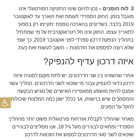
3. לוח הזמנים –
נכון להיום שינוי החקיקה הפורטוגלי אינו
מוגבל בזמן. החוק הספרדי לעומת זאת הוארך עד לאוקטובר
2019 בלבד, כשדיונים בהארכה נוספת יתקיימו רק בסמוך
לתאריך עצמו. החוק אינו חל רטרואקטיבית על מי שמתחיל
בתהליך הנפקת דרכון ספרדי לפני אוקטובר 2019, כך שמי
שלא רוצה לפספס את הזדמנות – חשוב לעשות זאת כעת.
איזה דרכון עדיף להנפיק?
אחרי שהשווינו בין שני הדרכונים, יש לתת מקום לסוגיה איזה
דרכון כדאי להנפיק עבור מי שזכאי לשני הדרכונים. ההליך עשוי
אמנם להיות מושפע ממאפייניו האישיים של מגיש הבקשה
פתח
והמסמכים שיש ברשותו, אך ככלל ישנן כמה המלצות שיכולות
להקל על הפונים.
מאחר שההליך לקבלת אזרחות פורטוגלית פשוט יותר מההליך
הספרדי ומתאים לבגירים מעל גיל 18, אנו ממליצים לבגירים
לדרכון
שזכאים לשני סוגי הדרכונים לממש את הזכאות