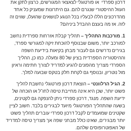
דרכון ספרדי או פורטוגלי לצאצאי המגורשים, כרצון לתקן את
העוול ההיסטורי שנגרם להם. גם היתרונות שמעניק כל אחד
מהדרכונים הללו לבעליו בכל הנוגע לנושאים שהועלו, שווים זה
לזה. אז מה בעצם ההבדל ביניהם?
1. מורכבות התהליך –
תהליך קבלת אזרחות ספרדית נחשב
למורכב יותר, משום שבנוסף להוכחת זיקה למגורשי ספרד,
בגירים נדרשים גם לעבור מבחן בקיאות בידיעת השפה
וההיסטוריה הספרדית בציון של 80 ומעלה. כמו כן, ההליך
הספרדי מצריך מהפונים להגיע למדריד לצורך חתימה וראיון
מול נוטריון, ובנוסף גם לקחת חלק בטקס שבועה למלך.
2. הגיל הרלוונטי –
הוצאת דרכון פורטוגלי נחשבת להליך
פשוט יותר, שכן היא אינה מחייבת טיסה לחו"ל או הוכחה של
ידיעת השפה. מנגד, דרכון ספרדי ניתן להנפקה גם לקטינים,
בשעה שהתהליך הפורטוגלי מיועד לבגירים בלבד. חשוב לציין
שקטינים שמועמדים לקבל דרכון ספרדי עוברים תהליך פשוט
יותר מבגירים, שאינו כולל מבחני שפה אך מצריך טיסה למדריד
של האפוטרופוסים שלהם.