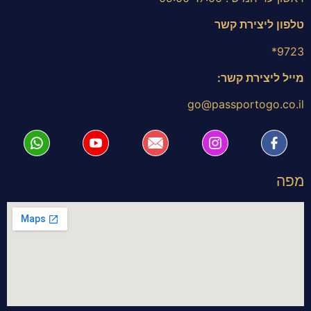
טלפון ליצירת קשר
9723*
מייל ליצירת קשר:
go@passportogo.co.il
מפה