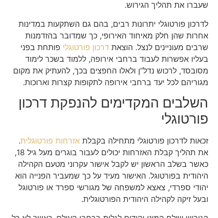
שעברו את תהליך הגירוש.
לדרכון פורטוגלי יתרונות רבים, בהם גם השתקעות במדינות
אחרות שהן חלק מאיחוד האירופי, כך שמדובר בהזדמנות
שרבים מעוניינים לנצל. הוצאת
דרכון פורטוגלי
פותחת בפני
בעליו אפשרות לעבוד ברחבי אירופה, ללמוד בשכר לימוד
מסובסד, לרכוש נדל”ן ולאלו החפצים בכך, להעתיק את מקום
מגוריהם לכל יעד ברחבי אירופה לתקופות קצרות וארוכות.
השלבים המקדימים להנפקת דרכון
פורטוגלי
זכאות לדרכון פורטוגלי מתחילה בקבלת
אזרחות פורטוגלית
.
את תהליך קבלת האזרחות יכולים לעבור בוגרים מעל גיל 18,
כאשר בשלב הראשון יש לקבל אישור עקרוני מטעם הקהילה
היהודית בפורטוגל. האישור מעיד על כך שמעביר הפנייה הוא
יהודי ספרדי, צאצא למשפחה של מגורשי ספרד או פורטוגל
ובעל זיקה לקהילה היהודית הפורטוגלית.
הגירוש שילח המוני יהודים לגלות ברחבי העולם, כאשר לא כל