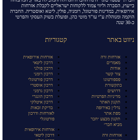
בייעוץ, הסברה וליווי צמוד ללקוחות ישראליים לקבלת אזרחות
אירופאית, במדינות פורטוגל, רומניה, פולין, ליטא ואוסטריה. החברה
הוקמה ומנוהלת ע"י עו"ד מוטי כהן, ופועלת בשוק העסקי והפרטי
כ-30 שנה
ניווט באתר
קטגוריות
אזרחות זרה
אזרחות אירופאית
מאמרים
דרכון ליטאי
אודות
דרכון פולני
צור קשר
דרכון רומני
פספורטוגו
דרכון פורטוגלי
בתקשורת
דרכון אוסטרי
דרושים
דרכון גרמני
מדיניות הפרטיות
דרכון הונגרי
תקנון האתר
דרכון איטלקי
נדל״ן באירופה
בדיקת זכאות
מפת אתר
לאזרחות ודרכון
תקנון מבצע ״חבר
פורטוגלי
מביא חבר״
אזרחות אירופאית
אזרחות זרה
דרכון ליטאי