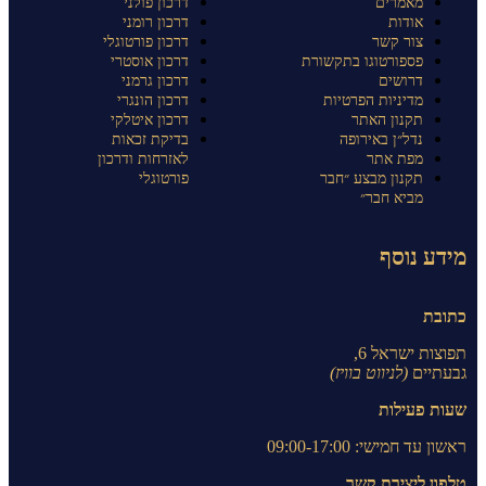
מאמרים
דרכון פולני
אודות
דרכון רומני
צור קשר
דרכון פורטוגלי
פספורטוגו בתקשורת
דרכון אוסטרי
דרושים
דרכון גרמני
מדיניות הפרטיות
דרכון הונגרי
תקנון האתר
דרכון איטלקי
נדל״ן באירופה
בדיקת זכאות
מפת אתר
לאזרחות ודרכון
תקנון מבצע ״חבר
פורטוגלי
מביא חבר״
מידע נוסף
כתובת
תפוצות ישראל 6,
גבעתיים
(לניווט בוויז)
שעות פעילות
ראשון עד חמישי: 09:00-17:00
טלפון ליצירת קשר