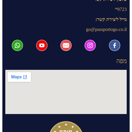
9723*
מייל ליצירת קשר:
go@passportogo.co.il
מפה