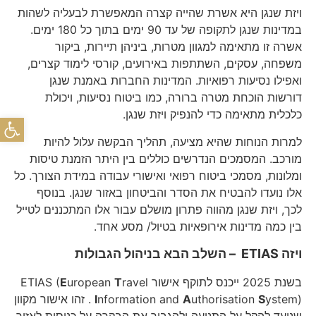
ויזת שנגן היא אשרת שהייה קצרה המאפשרת לבעליה לשהות
במדינות שנגן לתקופה של עד 90 ימים בתוך כל 180 ימים.
אשרה זו מתאימה למגוון מטרות, ביניהן תיירות, ביקור
משפחה, עסקים, השתתפות באירועים, קורסי לימוד קצרים,
ואפילו נסיעות רפואיות. המדינות החברות באמנת שנגן
דורשות הוכחת מטרה ברורה, כמו ביטוח נסיעות, ויכולת
כלכלית מתאימה כדי להנפיק ויזת שנגן.
פתח
למרות הנוחות שהיא מציעה, תהליך הבקשה עלול להיות
מורכב. המסמכים הנדרשים כוללים בין היתר הזמנת טיסות
ומלונות, מסמכי ביטוח רפואי ואישורי עבודה במידת הצורך. כל
אלו נועדו להבטיח את הסדר והביטחון באזור שנגן. בנוסף
לכך, ויזת שנגן מהווה פתרון מושלם עבור אלו המתכננים לטייל
בין כמה מדינות אירופאיות בטיול/ מסע אחד.
ויזה
ETIAS
– השלב הבא בניהול הגבולות
בשנת 2025 ייכנס לתוקף אישור ETIAS (
ravel
T
uropean
E
S
uthorisation
A
nformation and
I
ystem) . זהו אישור מקוון
שנועד להקל על התנועה ולהגביר את הבקרה על כניסות לאזור