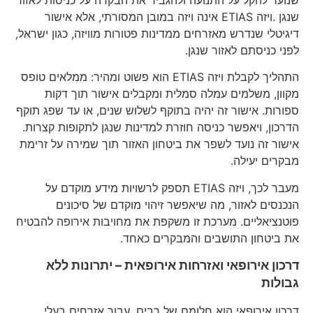
שנגן .ויזה ETIAS אינה ויזה במובן המסורתי, אלא אישור
דיגיטלי שנדרש מאזרחים ממדינות פטורות מוויזה, כגון ישראל,
לפני כניסתם לאזור שנגן.
התהליך לקבלת ויזה ETIAS הוא פשוט ומהיר: ממלאים טופס
מקוון, משלמים עמלה סמלית ומקבלים אישור תוך דקות
ספורות. אישור זה יהיה בתוקף לשלוש שנים, או עד שפג תוקף
הדרכון, ויאפשר כניסה חוזרת למדינות שנגן לתקופות קצרות.
אישור זה נועד לשפר את ביטחון האזור תוך שמירה על זרימת
מבקרים יעילה.
מעבר לכך, ויזה ETIAS תספק לרשויות מידע מוקדם על
הנכנסים לאזור, מה שיאפשר זיהוי מוקדם של סיכונים
פוטנציאליים. מערכת זו משקפת את מחויבות אירופה להבטיח
את ביטחון התושבים והמבקרים כאחד.
דרכון אירופאי ואזרחות אירופאית – יתרונות ללא
גבולות
דרכון אירופאי הוא חלומם של רבים. עבור אזרחים בעלי