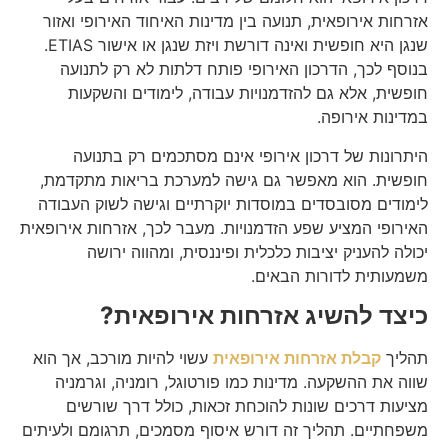
אזרחות אירופאית, תנועה בין מדינות האיחוד האירופי ואזור
שנגן היא חופשית ואינה דורשת ויזת שנגן או אישור ETIAS.
בנוסף לכך, הדרכון האירופי פותח דלתות לא רק לתנועה
חופשית, אלא גם להזדמנויות עבודה, לימודים והשקעות
במדינות אירופה.
היתרונות של דרכון אירופי אינם מסתכמים רק בתנועה
חופשית. הוא מאפשר גם גישה למערכת בריאות מתקדמת,
לימודים מסובסדים במוסדות יוקרתיים וגישה לשוק העבודה
האירופי המציע שפע הזדמנויות. מעבר לכך, אזרחות אירופאית
יכולה להעניק יציבות כלכלית ופיננסית, ומהווה ירושה
משמעותית לדורות הבאים.
כיצד להשיג אזרחות אירופאית
?
תהליך
קבלת אזרחות אירופאית
עשוי להיות מורכב, אך הוא
שווה את ההשקעה. מדינות כמו פורטוגל, רומניה, וגרמניה
מציעות דרכים שונות להוכחת זכאות, כולל דרך שורשים
משפחתיים. תהליך זה דורש איסוף מסמכים, תרגומם ולעיתים