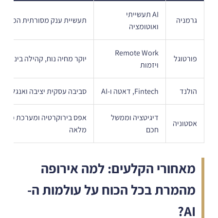
AI תעשייתי
גרמניה
תעשיית ענק מסורתית המאמצת
ואוטומציה
Remote Work
פורטוגל
יוקר מחיה נוח, קהילה בינלאומי
ויזמות
הולנד
Fintech, דאטה ו-AI
סביבה עסקית יציבה ואנגלית 
דיגיטציה וממשל
אפס בירוקרטיה ומערכת ממשל
אסטוניה
חכם
מלאה
מאחורי הקלעים: למה אירופה
מהמרת בכל הכוח על עולמות ה-
AI?