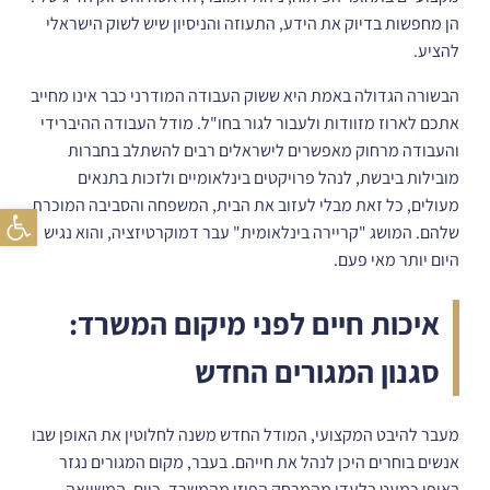
הן מחפשות בדיוק את הידע, התעוזה והניסיון שיש לשוק הישראלי
להציע.
הבשורה הגדולה באמת היא ששוק העבודה המודרני כבר אינו מחייב
אתכם לארוז מזוודות ולעבור לגור בחו"ל. מודל העבודה ההיברידי
והעבודה מרחוק מאפשרים לישראלים רבים להשתלב בחברות
מובילות ביבשת, לנהל פרויקטים בינלאומיים ולזכות בתנאים
מעולים, כל זאת מבלי לעזוב את הבית, המשפחה והסביבה המוכרת
פתח
שלהם. המושג "קריירה בינלאומית" עבר דמוקרטיזציה, והוא נגיש
היום יותר מאי פעם.
איכות חיים לפני מיקום המשרד:
סגנון המגורים החדש
מעבר להיבט המקצועי, המודל החדש משנה לחלוטין את האופן שבו
אנשים בוחרים היכן לנהל את חייהם. בעבר, מקום המגורים נגזר
באופן כמעט בלעדי מהמרחק הפיזי מהמשרד. כיום, המשוואה