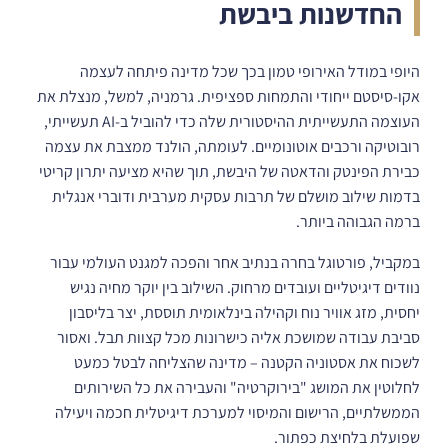
החדשנות ביבשת
היופי במודל האירופי טמון בכך שכל מדינה פיתחה לעצמה
אקו-סיסטם ייחודי והתמחות ספציפית. גרמניה, למשל, מנצלת את
העוצמה התעשייתית ההיסטורית שלה כדי להוביל ב-AI תעשייתי,
רובוטיקה ורכבים אוטונומיים. לעומתה, הולנד ממצבת את עצמה
כבירת הפינטק והדאטה של היבשת, תוך שהיא מציעה יתרון קריטי
בדמות שילוב מושלם של תרבות עסקית מערבית ודוברי אנגלית
ברמה הגבוהה ביותר.
במקביל, פורטוגל בחרה בנתיב אחר והפכה למגנט העולמי עבור
נוודים דיגיטליים ועובדים מרחוק. השילוב בין יוקר מחיה נגיש
יחסית, מזג אוויר נוח וקהילה בינלאומית תוססת, יצר בליסבון
סביבת עבודה שמושכת אליה כישרונות מכל קצוות תבל. ואסור
לשכוח את אסטוניה הקטנה – מדינה שהצליחה לבטל כמעט
לחלוטין את המושג "בירוקרטיה" והעבירה את כל השירותים
הממשלתיים, הרישום והמיסוי למערכת דיגיטלית חכמה ויעילה
שפועלת בלחיצת כפתור.