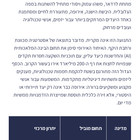
מתחת לרדאר, משהו עמוק ויסודי מתחיל להשתנות במפה
הגלובלית. היבשת הישנה, אירופה, מתעוררת לחיים ומסתמנת
כאחד היעדים המרתקים ביותר עבור יזמים, אנשי טכנולוגיה
ועובדים מרחוק.
התנועה הזו אינה מקרית. מדובר בתוצאה של אסטרטגיה מכוונת
ורחבת היקף. האיחוד האירופי סימן את תחום הבינה המלאכותית
(AI) והחדשנות כיעד עליון, עם תוכניות השקעה חסרות תקדים
שצפויות לחצות את רף ה-200 מיליארד אירו בעשור הקרוב. הכסף
הגדול הזה מתורגם בשטח להקמת חממות טכנולוגיות, מענקים
ליזמים ותשתיות דיגיטליות מתקדמות. המשמעות עבור אנשי
מקצוע ומשקיעים ברורה: אירופה כבר אינה רק יעד תיירותי או
היסטורי, אלא זירה כלכלית תוססת שמייצרת הזדמנויות ממשיות
מדי יום.
מדינה
תחום מוביל
יתרון מרכזי