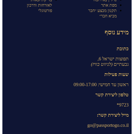
מפת אתר
לאזרחות ודרכון
תקנון מבצע ״חבר
פורטוגלי
מביא חבר״
מידע נוסף
כתובת
תפוצות ישראל 6,
גבעתיים
(לניווט בוויז)
שעות פעילות
ראשון עד חמישי: 09:00-17:00
טלפון ליצירת קשר
9723*
מייל ליצירת קשר:
go@passportogo.co.il